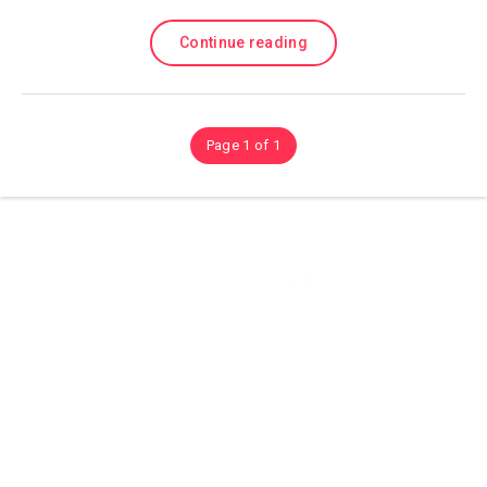
Continue reading
Page 1 of 1
Olá sejam bem vindos ao (site) playhdentretenimento aqui você
encontra Muitos conteúdos sobre Tutorias, Dicas é Aplicativos, e
Muito Mais então confira.
© Copyright 2021
playhdentretenimento
All Rights Reserved.