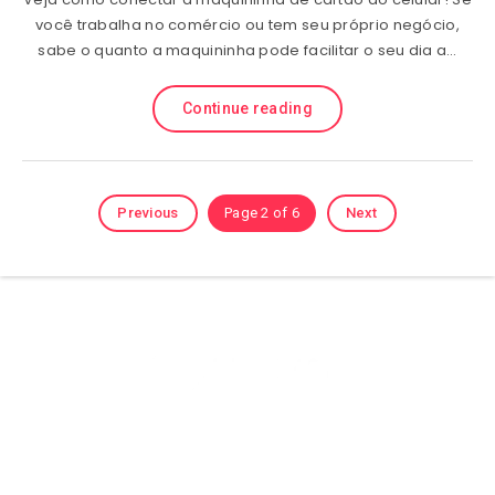
você trabalha no comércio ou tem seu próprio negócio,
sabe o quanto a maquininha pode facilitar o seu dia a…
Continue reading
Previous
Page 2 of 6
Next
Olá sejam bem vindos ao (site) playhdentretenimento aqui você
encontra Muitos conteúdos sobre Tutorias, Dicas é Aplicativos, e