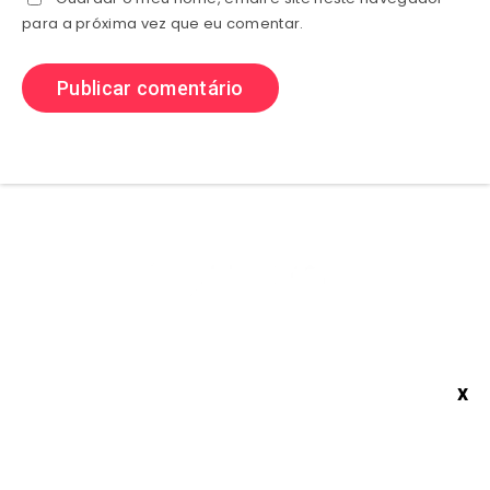
para a próxima vez que eu comentar.
Olá sejam bem vindos ao (site) playhdentretenimento aqui você
x
encontra Muitos conteúdos sobre Tutorias, Dicas é Aplicativos, e
x
Muito Mais então confira.
© Copyright 2021
playhdentretenimento
All Rights Reserved.