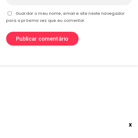
Guardar o meu nome, email e site neste navegador
para a próxima vez que eu comentar.
Olá sejam bem vindos ao (site) playhdentretenimento aqui você
x
encontra Muitos conteúdos sobre Tutorias, Dicas é Aplicativos, e
x
Muito Mais então confira.
© Copyright 2021
playhdentretenimento
All Rights Reserved.