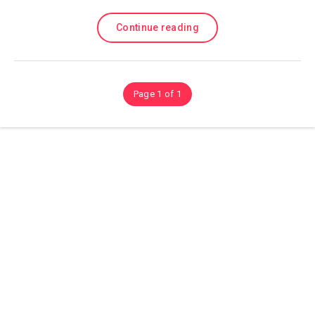
Continue reading
Page 1 of 1
Olá sejam bem vindos ao (site) playhdentretenimento aqui você
encontra Muitos conteúdos sobre Tutorias, Dicas é Aplicativos, e
Muito Mais então confira.
© Copyright 2021
playhdentretenimento
All Rights Reserved.