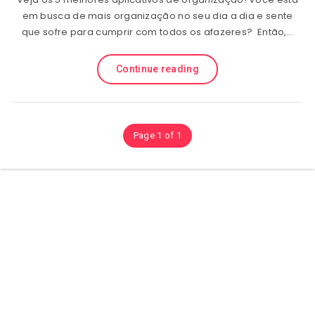
em busca de mais organização no seu dia a dia e sente
que sofre para cumprir com todos os afazeres? Então,…
Continue reading
Page 1 of 1
Olá sejam bem vindos ao (site) playhdentretenimento aqui você
encontra Muitos conteúdos sobre Tutorias, Dicas é Aplicativos, e